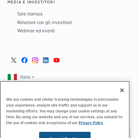
MEDIA E INVESTITORI
Sala stampa
Relazioni con gli investitori
Webinar ed eventi
Italia >
We use cookies and similar tracking technologies to personalize
your experience, analyze site traffic and support us in our
|
|
Informativa sulla privacy
Le tue scelte sulla privacy
marketing efforts. You may change your cookie settings at any
|
|
time. By using our website and any of our services, you consent to
Note legali
Dichiarazione sull'accessibilità
Codice di
the use of cookies and acceptance of our
Privacy Policy
|
condotta dei fornitori
Informazioni EPR
Tieniti aggiornato.
© 2026 ChargePoint, Inc.