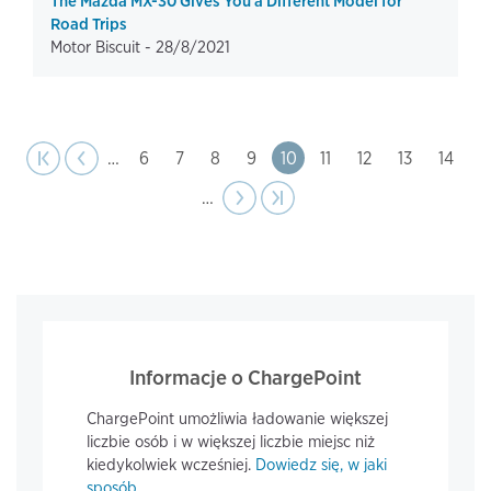
The Mazda MX-30 Gives You a Different Model for
Road Trips
Motor Biscuit -
28/8/2021
page
Pagination
st page
Previous
|‹
‹‹
…
Page
6
Page
7
Page
8
Page
9
Page
10
Page
11
Page
12
Page
13
Page
14
…
Next
››
Last page
›|
page
Informacje o ChargePoint
ChargePoint umożliwia ładowanie większej
liczbie osób i w większej liczbie miejsc niż
kiedykolwiek wcześniej.
Dowiedz się, w jaki
sposób.