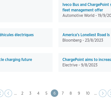
Iveco Bus and ChargePoint s
fleet management offer
Automotive World -
19/9/2
éhicules électriques
America’s Loneliest Road Is
Bloomberg -
23/8/2023
cle charging future
ChargePoint aims to increase 
Electrive -
9/8/2023
page
e
evious
‹
‹‹
…
Page
2
Page
3
Page
4
Page
5
Page
6
Page
7
Page
8
Page
9
Page
10
…
Next
››
page