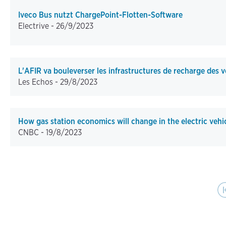
Iveco Bus nutzt ChargePoint-Flotten-Software
Electrive -
26/9/2023
L'AFIR va bouleverser les infrastructures de recharge des v
Les Echos -
29/8/2023
How gas station economics will change in the electric vehi
CNBC -
19/8/2023
Pagination
First pag
Pr
|