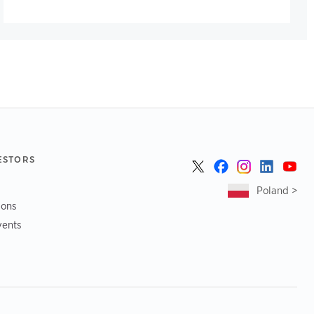
ESTORS
Poland >
ions
vents