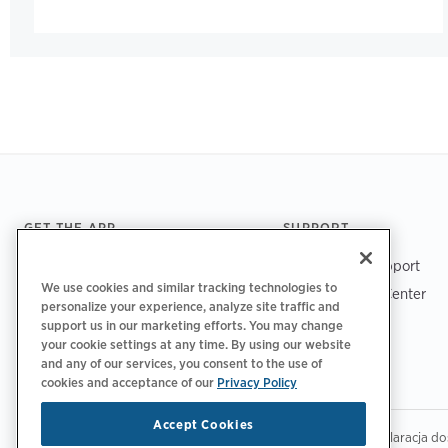
Footer
GET THE APP
SUPPORT
ChargePoint Support
We use cookies and similar tracking technologies to
Driver Support Center
personalize your experience, analyze site traffic and
Trust Center
support us in our marketing efforts. You may change
your cookie settings at any time. By using our website
and any of our services, you consent to the use of
cookies and acceptance of our
Privacy Policy
Accept Cookies
|
|
|
Polityka prywatności
Opcje prywatności
Legalny
Deklaracja do