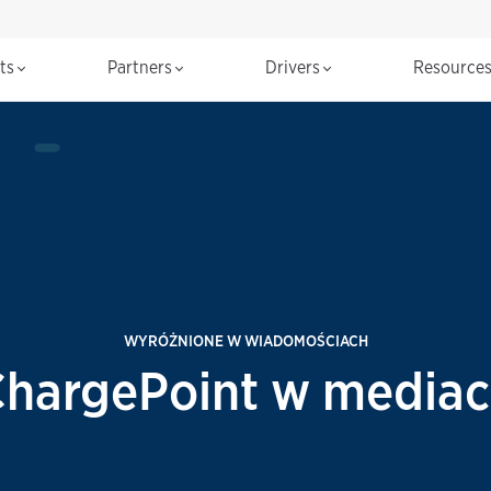
cts
Partners
Drivers
Resource
WYRÓŻNIONE W WIADOMOŚCIACH
hargePoint w media