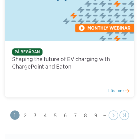
PÅ BEGÄRAN
Shaping the future of EV charging with
ChargePoint and Eaton
Läs mer
…
Next
Next
Last pag
Last »
Page
1
Page
2
Page
3
Page
4
Page
5
Page
6
Page
7
Page
8
Page
9
Pagination
page
›