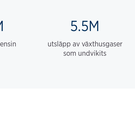
M
5.5M
bensin
utsläpp av växthusgaser
som undvikits