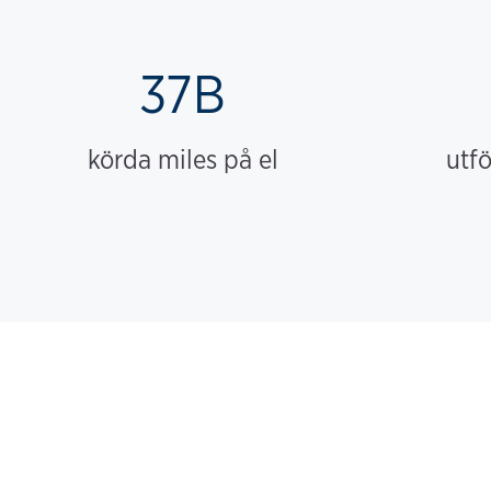
37B
körda miles på el
utf