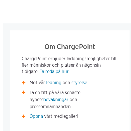
Om ChargePoint
ChargePoint erbjuder laddningsmöjligheter till
fler människor och platser än någonsin
tidigare.
Ta reda på hur
Möt vår
ledning
och
styrelse
Ta en titt på våra senaste
nyhets
bevakningar
och
pressomnämnanden
Öppna
vårt mediegalleri