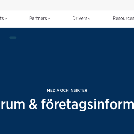
cts
Partners
Drivers
Resource
MEDIA OCH INSIKTER
srum & företagsinform