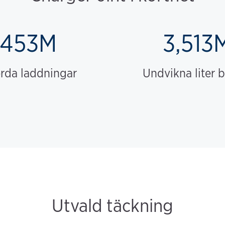
453M
3,513
örda laddningar
Undvikna liter 
Utvald täckning