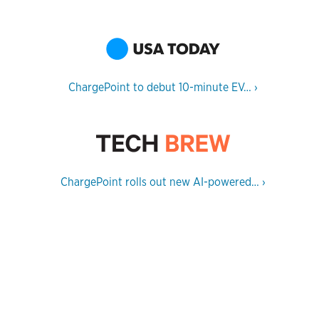
ChargePoint to debut 10-minute EV…
›
ChargePoint rolls out new AI-powered…
›