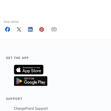
Dela detta
Footer
GET THE APP
SUPPORT
ChargePoint Support