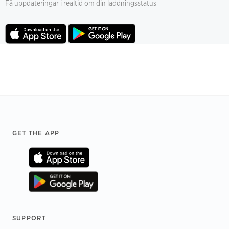
Få uppdateringar i realtid om din laddningsstatus
Footer
GET THE APP
SUPPORT