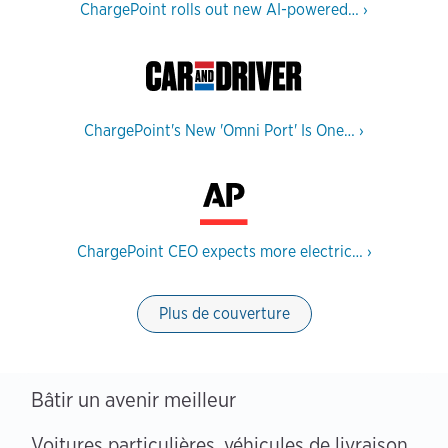
ChargePoint rolls out new AI-powered…
›
ChargePoint's New 'Omni Port' Is One…
›
ChargePoint CEO expects more electric…
›
Plus de couverture
Bâtir un avenir meilleur
Voitures particulières, véhicules de livraison,