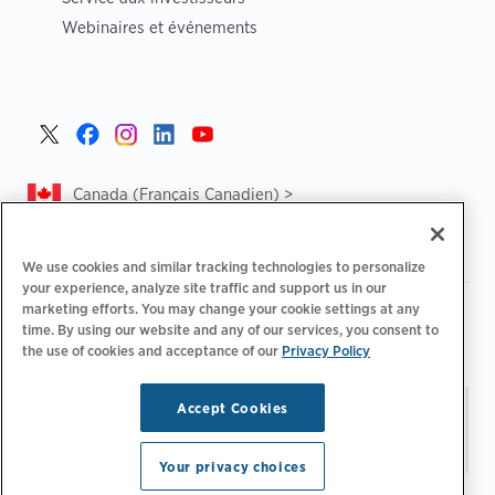
Webinaires et événements
Canada (Français Canadien) >
We use cookies and similar tracking technologies to personalize
your experience, analyze site traffic and support us in our
marketing efforts. You may change your cookie settings at any
|
|
Politique de confidentialité‌
Choix de confidentialité
time. By using our website and any of our services, you consent to
|
|
Informations légales
Déclaration d'accessibilité
Code de
the use of cookies and acceptance of our
Privacy Policy
|
conduite des fournisseurs
CA Forced and Child Labour Report
Accept Cookies
Restez à jour.
Préférences
© 2026 ChargePoint, Inc.
relatives aux e-mails
Tous droits réservés.
Your privacy choices