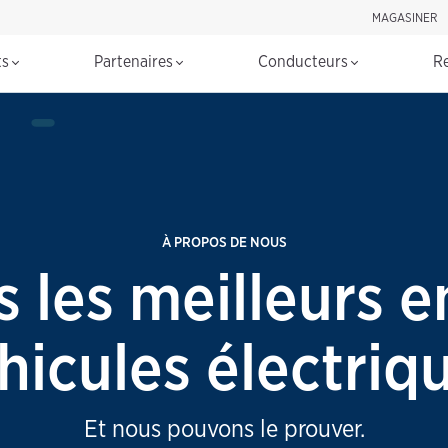
MAGASINER
Rechercher d
ts
Partenaires
Conducteurs
R
À PROPOS DE NOUS
les meilleurs e
hicules électriq
Et nous pouvons le prouver.