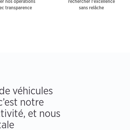
r nos opérations
rechercher l'excellence
ec transparence
sans relâche
de véhicules
c’est notre
tivité, et nous
tale