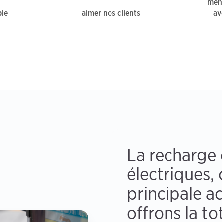
mene
ble
aimer nos clients
av
La recharge 
électriques, 
principale ac
offrons la to