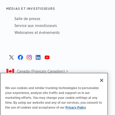
MÉDIAS ET INVESTISSEURS
Salle de presse
Service aux investisseurs
Webinaires et événements
Canada (Français Canadien) >
We use cookies and similar tracking technologies to personalize
your experience, analyze site traffic and support us in our
marketing efforts. You may change your cookie settings at any
|
|
Politique de confidentialité‌
Choix de confidentialité
time. By using our website and any of our services, you consent to
|
|
Informations légales
Déclaration d'accessibilité
Code de
the use of cookies and acceptance of our
Privacy Policy
|
conduite des fournisseurs
CA Forced and Child Labour Report