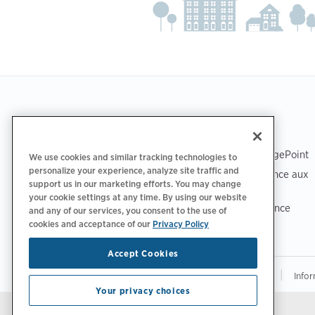
Footer
TÉLÉCHARGER L’APPLICATION
ASSISTANCE
Assistance ChargePoint
We use cookies and similar tracking technologies to
personalize your experience, analyze site traffic and
Centre d’assistance aux
support us in our marketing efforts. You may change
conducteurs
your cookie settings at any time. By using our website
Centre de confiance
and any of our services, you consent to the use of
cookies and acceptance of our
Privacy Policy
Accept Cookies
|
|
Politique de confidentialité‌
Choix de confidentialité
Infor
Your privacy choices
Restez à jour.
Préférences relatives aux e-mails