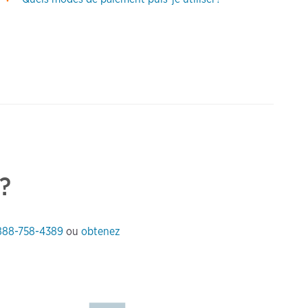
?
888-758-4389
ou
obtenez