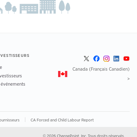
NVESTISSEURS
e
Canada (Français Canadien)
vestisseurs
>
t événements
|
ournisseurs
CA Forced and Child Labour Report
© 2026 ChargePoint, Inc. Tous droits réservés.