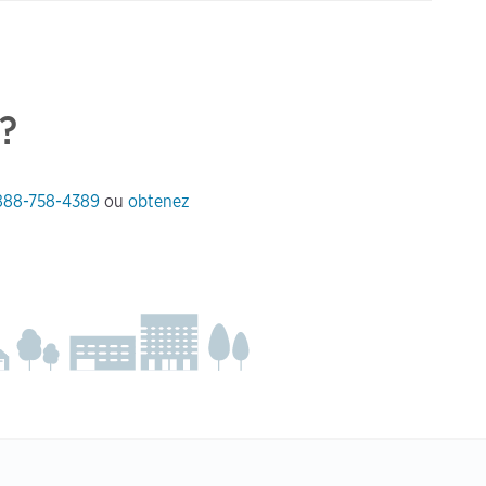
?
888-758-4389
ou
obtenez