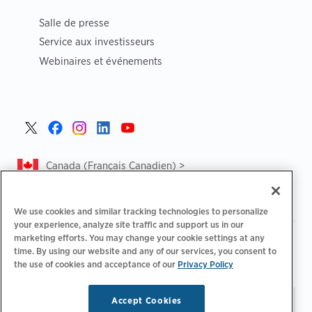
Salle de presse
Service aux investisseurs
Webinaires et événements
Canada (Français Canadien) >
We use cookies and similar tracking technologies to personalize
your experience, analyze site traffic and support us in our
marketing efforts. You may change your cookie settings at any
|
|
Politique de confidentialité‌
Choix de confidentialité
time. By using our website and any of our services, you consent to
|
|
Informations légales
Déclaration d'accessibilité
Code de
the use of cookies and acceptance of our
Privacy Policy
|
conduite des fournisseurs
CA Forced and Child Labour Report
Accept Cookies
Restez à jour.
Préférences
© 2026 ChargePoint, Inc.