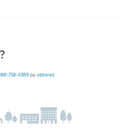
?
888-758-4389
ou
obtenez