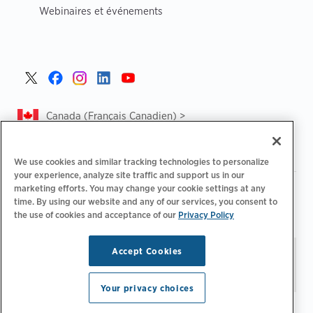
Webinaires et événements
Canada (Français Canadien) >
We use cookies and similar tracking technologies to personalize
your experience, analyze site traffic and support us in our
marketing efforts. You may change your cookie settings at any
|
|
Politique de confidentialité‌
Choix de confidentialité
time. By using our website and any of our services, you consent to
|
|
Informations légales
Déclaration d'accessibilité
Code de
the use of cookies and acceptance of our
Privacy Policy
|
conduite des fournisseurs
CA Forced and Child Labour Report
Accept Cookies
Restez à jour.
Préférences
© 2026 ChargePoint, Inc.
relatives aux e-mails
Tous droits réservés.
Your privacy choices