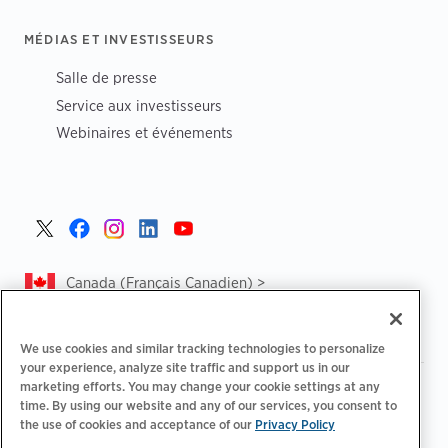
MÉDIAS ET INVESTISSEURS
Salle de presse
Service aux investisseurs
Webinaires et événements
Canada (Français Canadien) >
We use cookies and similar tracking technologies to personalize
your experience, analyze site traffic and support us in our
marketing efforts. You may change your cookie settings at any
|
|
Politique de confidentialité‌
Choix de confidentialité
time. By using our website and any of our services, you consent to
|
|
Informations légales
Déclaration d'accessibilité
Code de
the use of cookies and acceptance of our
Privacy Policy
|
conduite des fournisseurs
CA Forced and Child Labour Report