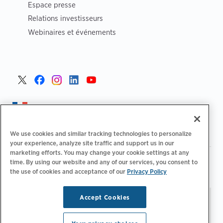
Espace presse
Relations investisseurs
Webinaires et événements
France >
We use cookies and similar tracking technologies to personalize
your experience, analyze site traffic and support us in our
marketing efforts. You may change your cookie settings at any
|
Politique de confidentialité
Vos choix de confidentialité
time. By using our website and any of our services, you consent to
|
|
|
Juridique
Relevé d'accessibilité
Code de conduite
the use of cookies and acceptance of our
Privacy Policy
|
des fournisseurs
Informations EPR
Accept Cookies
Restez à jour.
Gérer les
© 2026 ChargePoint, Inc.
préférences d'e-mail
Tous droits réservés.