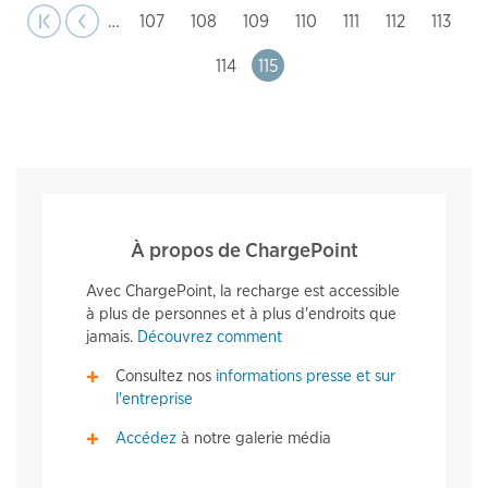
Pagination
st page
Previous
|‹
‹‹
…
Page
107
Page
108
Page
109
Page
110
Page
111
Page
112
Page
113
Page
114
Page
115
À propos de ChargePoint
Avec ChargePoint, la recharge est accessible
à plus de personnes et à plus d'endroits que
jamais.
Découvrez comment
Consultez nos
informations presse et sur
l'entreprise
Accédez
à notre galerie média