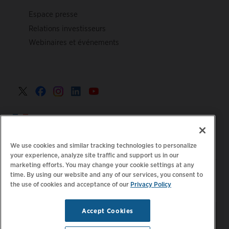
Espace presse
Relations investisseurs
Webinaires et événements
France >
We use cookies and similar tracking technologies to personalize
your experience, analyze site traffic and support us in our
marketing efforts. You may change your cookie settings at any
|
Politique de confidentialité
Vos choix de confidentialité
time. By using our website and any of our services, you consent to
the use of cookies and acceptance of our
Privacy Policy
|
|
|
Juridique
Relevé d'accessibilité
Code de conduite
|
des fournisseurs
Informations EPR
Accept Cookies
Restez à jour.
Gérer les
© 2026 ChargePoint, Inc.
préférences d'e-mail
Tous droits réservés.