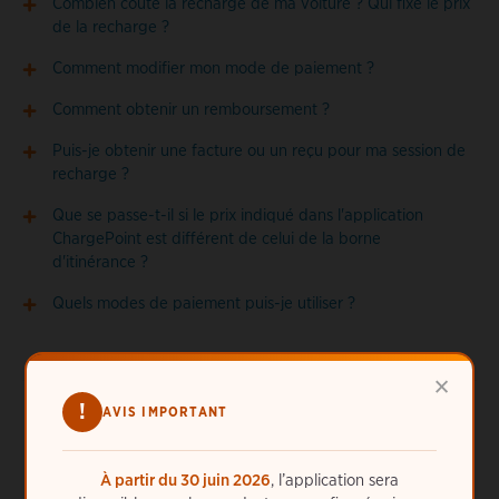
Combien coûte la recharge de ma voiture ? Qui fixe le prix
de la recharge ?
Comment modifier mon mode de paiement ?
Comment obtenir un remboursement ?
Puis-je obtenir une facture ou un reçu pour ma session de
recharge ?
Que se passe-t-il si le prix indiqué dans l'application
ChargePoint est différent de celui de la borne
d'itinérance ?
Quels modes de paiement puis-je utiliser ?
×
!
AVIS IMPORTANT
À partir du 30 juin 2026
, l’application sera