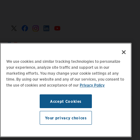
France >
We use cookies and similar tracking technologies to personalize
your experience, analyze site traffic and support us in our
marketing efforts. You may change your cookie settings at any
|
Politique de confidentialité
Vos choix de confidentialité
time. By using our website and any of our services, you consent to
the use of cookies and acceptance of our
Privacy Policy
|
|
|
Juridique
Relevé d'accessibilité
Code de conduite
|
des fournisseurs
Informations EPR
Accept Cookies
Restez à jour.
Gérer les
© 2026 ChargePoint, Inc.
préférences d'e-mail
Tous droits réservés.
Your privacy choices