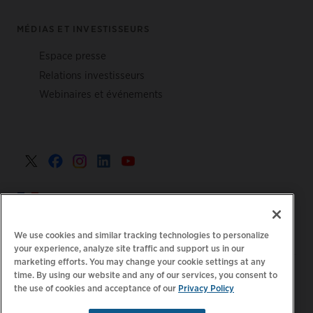
MÉDIAS ET INVESTISSEURS
Espace presse
Relations investisseurs
Webinaires et événements
France >
We use cookies and similar tracking technologies to personalize
your experience, analyze site traffic and support us in our
marketing efforts. You may change your cookie settings at any
|
Politique de confidentialité
Vos choix de confidentialité
time. By using our website and any of our services, you consent to
the use of cookies and acceptance of our
Privacy Policy
|
|
|
Juridique
Relevé d'accessibilité
Code de conduite
|
des fournisseurs
Informations EPR