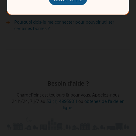
Où puis-je obtenir un code de connexion ?
Pourquoi dois-je me connecter pour pouvoir utiliser
certaines bornes ?
Besoin d'aide ?
ChargePoint est toujours là pour vous. Appelez-nous
24 h/24, 7 j/7 au
33 (1) 49939011
ou
obtenez de l'aide en
ligne
.