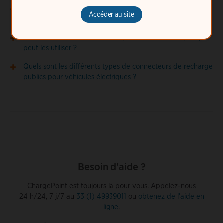
Puis-je recharger mon véhicule électrique par tous les
Accéder au site
temps ?
Que sont les connecteurs NACS, CCS et CHAdeMO, et qui
peut les utiliser ?
Quels sont les différents types de connecteurs de recharge
publics pour véhicules électriques ?
Besoin d'aide ?
ChargePoint est toujours là pour vous. Appelez-nous
24 h/24, 7 j/7 au
33 (1) 49939011
ou
obtenez de l'aide en
ligne
.