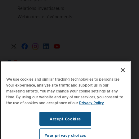
Relations investisseurs
Webinaires et événements
France >
We use cookies and similar tracking technologies to personalize
your experience, analyze site traffic and support us in our
marketing efforts. You may change your cookie settings at any
|
Politique de confidentialité
Vos choix de confidentialité
time. By using our website and any of our services, you consent to
the use of cookies and acceptance of our
Privacy Policy
|
|
|
Juridique
Relevé d'accessibilité
Code de conduite
|
des fournisseurs
Informations EPR
Accept Cookies
Restez à jour.
Gérer les
© 2026 ChargePoint, Inc.
préférences d'e-mail
Tous droits réservés.
Your privacy choices