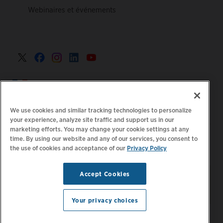
Webinaires et événements
France >
We use cookies and similar tracking technologies to personalize
your experience, analyze site traffic and support us in our
marketing efforts. You may change your cookie settings at any
|
Politique de confidentialité
Vos choix de confidentialité
time. By using our website and any of our services, you consent to
the use of cookies and acceptance of our
Privacy Policy
|
|
|
Juridique
Relevé d'accessibilité
Code de conduite
|
des fournisseurs
Informations EPR
Accept Cookies
Restez à jour.
Gérer les
© 2026 ChargePoint, Inc.
préférences d'e-mail
Tous droits réservés.
Your privacy choices