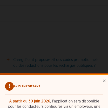
ChargePoint propose-t-il des codes promotionnels
ou des réductions pour les recharges publiques ?
Comment obtenir un remboursement ?
×
!
AVIS IMPORTANT
Que se passe-t-il si le prix indiqué dans l'application
ChargePoint est différent de celui de la borne
d'itinérance ?
À partir du 30 juin 2026
, l’application sera disponible
pour les conducteurs configurés via un employeur, une