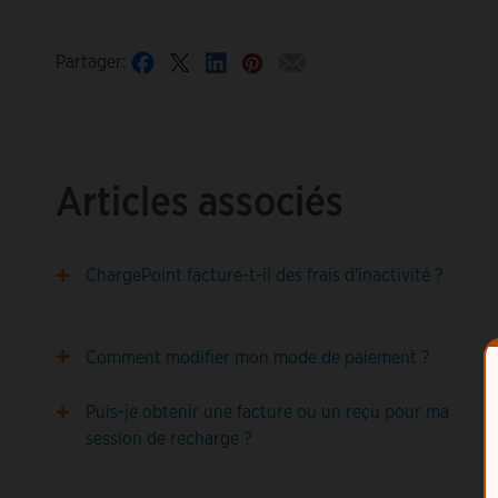
Partager:
Articles associés
ChargePoint facture-t-il des frais d'inactivité ?
Comment modifier mon mode de paiement ?
Puis-je obtenir une facture ou un reçu pour ma
session de recharge ?