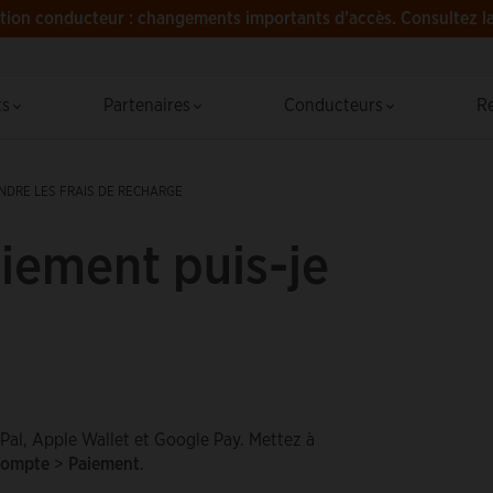
tion conducteur : changements importants d’accès.
Consultez l
R
ts
Partenaires
Conducteurs
R
DRE LES FRAIS DE RECHARGE
iement puis-je
Pal, Apple Wallet et Google Pay. Mettez à
ompte
>
Paiement
.