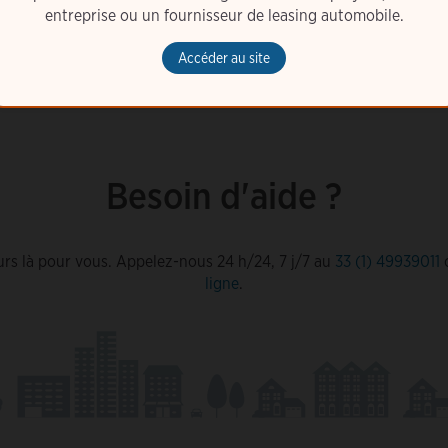
entreprise ou un fournisseur de leasing automobile.
Accéder au site
Besoin d'aide ?
rs là pour vous. Appelez-nous 24 h/24, 7 j/7 au
33 (1) 49939011
ligne
.