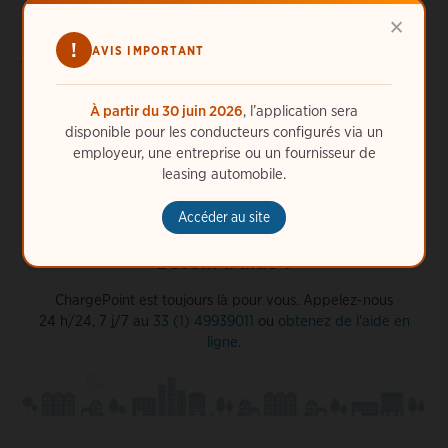
session de recharge avec mon véhicule électrique de
×
location ?
!
AVIS IMPORTANT
Les bornes ChargePoint proposent-elles un connecteur
NACS ?
À partir du 30 juin 2026
, l’application sera
disponible pour les conducteurs configurés via un
employeur, une entreprise ou un fournisseur de
leasing automobile.
Accéder au site
Besoin d'aide ?
ChargePoint est toujours là pour vous. Appelez-nous
24 h/24, 7 j/7 au
33 (1) 49939011
ou
obtenez de l'aide en
ligne
.