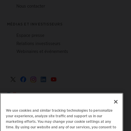
Nous contacter
MÉDIAS ET INVESTISSEURS
Espace presse
Relations investisseurs
Webinaires et événements
France >
We use cookies and similar tracking technologies to personalize
your experience, analyze site traffic and support us in our
marketing efforts. You may change your cookie settings at any
|
Politique de confidentialité
Vos choix de confidentialité
time. By using our website and any of our services, you consent to