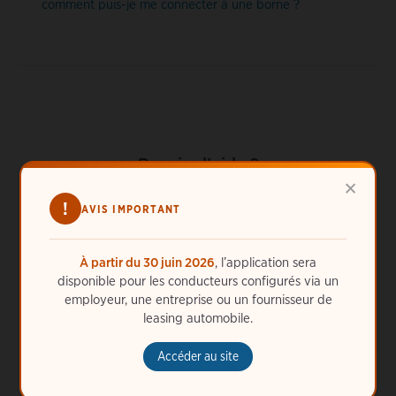
comment puis-je me connecter à une borne ?
Besoin d'aide ?
×
ChargePoint est toujours là pour vous. Appelez-nous
!
AVIS IMPORTANT
24 h/24, 7 j/7 au
33 (1) 49939011
ou
obtenez de l'aide en
ligne
.
À partir du 30 juin 2026
, l’application sera
disponible pour les conducteurs configurés via un
employeur, une entreprise ou un fournisseur de
leasing automobile.
Accéder au site