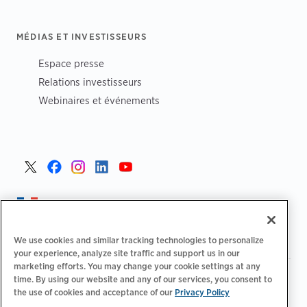
MÉDIAS ET INVESTISSEURS
Espace presse
Relations investisseurs
Webinaires et événements
France >
We use cookies and similar tracking technologies to personalize
your experience, analyze site traffic and support us in our
marketing efforts. You may change your cookie settings at any
|
Politique de confidentialité
Vos choix de confidentialité
time. By using our website and any of our services, you consent to
|
|
|
the use of cookies and acceptance of our
Privacy Policy
Juridique
Relevé d'accessibilité
Code de conduite