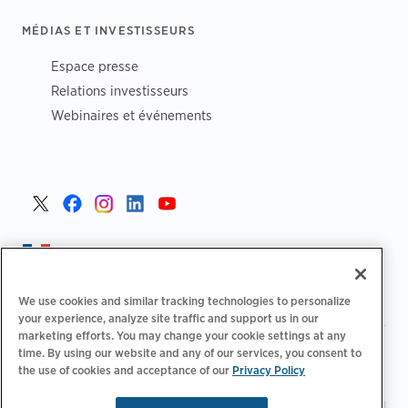
MÉDIAS ET INVESTISSEURS
Espace presse
Relations investisseurs
Webinaires et événements
France >
We use cookies and similar tracking technologies to personalize
your experience, analyze site traffic and support us in our
marketing efforts. You may change your cookie settings at any
|
Politique de confidentialité
Vos choix de confidentialité
time. By using our website and any of our services, you consent to
|
|
|
the use of cookies and acceptance of our
Privacy Policy
Juridique
Relevé d'accessibilité
Code de conduite
|
des fournisseurs
Informations EPR