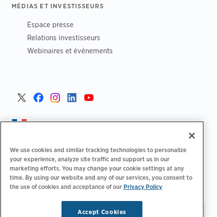
MÉDIAS ET INVESTISSEURS
Espace presse
Relations investisseurs
Webinaires et événements
France >
We use cookies and similar tracking technologies to personalize
your experience, analyze site traffic and support us in our
marketing efforts. You may change your cookie settings at any
|
Politique de confidentialité
Vos choix de confidentialité
time. By using our website and any of our services, you consent to
|
|
|
Juridique
Relevé d'accessibilité
Code de conduite
the use of cookies and acceptance of our
Privacy Policy
|
des fournisseurs
Informations EPR
Accept Cookies
Restez à jour.
Gérer les
© 2026 ChargePoint, Inc.