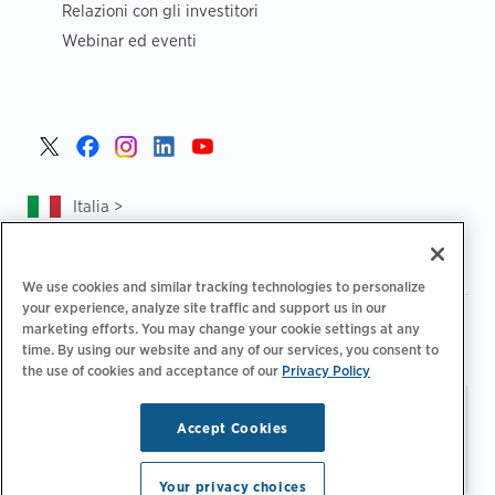
Relazioni con gli investitori
Webinar ed eventi
Italia >
We use cookies and similar tracking technologies to personalize
your experience, analyze site traffic and support us in our
|
|
Informativa sulla privacy
Le tue scelte sulla privacy
marketing efforts. You may change your cookie settings at any
|
|
time. By using our website and any of our services, you consent to
Note legali
Dichiarazione sull'accessibilità
Codice di
the use of cookies and acceptance of our
Privacy Policy
|
condotta dei fornitori
Informazioni EPR
Tieniti aggiornato.
© 2026 ChargePoint, Inc.
Accept Cookies
Gestisci preferenze e-
Tutti i diritti riservati.
mail
Your privacy choices