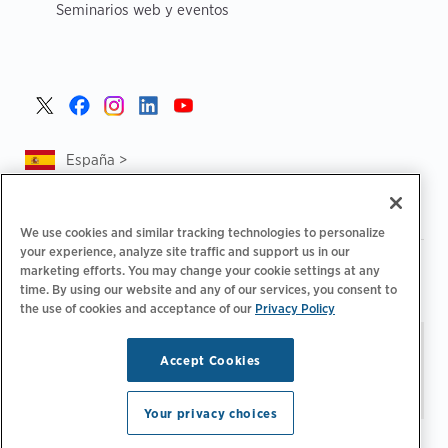
Seminarios web y eventos
España >
We use cookies and similar tracking technologies to personalize
your experience, analyze site traffic and support us in our
|
|
Política de privacidad
Tus opciones de privacidad
marketing efforts. You may change your cookie settings at any
|
|
time. By using our website and any of our services, you consent to
Aviso legal
Estado de cuenta de accesibilidad
Código de
the use of cookies and acceptance of our
Privacy Policy
|
conducta para proveedores
Información sobre EPR
Mantente al día.
© 2026 ChargePoint,
Accept Cookies
Administrar preferencias
Inc. Todos los derechos
de correo electrónico
reservados.
Your privacy choices