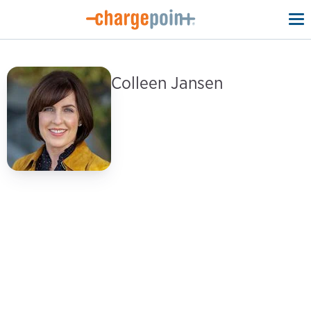
To
na
Colleen Jansen