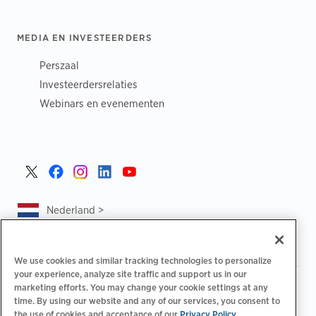
MEDIA EN INVESTEERDERS
Perszaal
Investeerdersrelaties
Webinars en evenementen
Nederland >
We use cookies and similar tracking technologies to personalize
your experience, analyze site traffic and support us in our
|
|
|
Privacybeleid
Uw privacykeuzes
Juridisch
marketing efforts. You may change your cookie settings at any
|
|
time. By using our website and any of our services, you consent to
Toegankelijkheidsafschrift
Gedragscode voor leveranciers
the use of cookies and acceptance of our
Privacy Policy