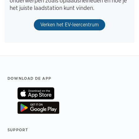
onderwerpen zoals oplaadsnelheden en hoe je
het juiste laadstation kunt vinden.
Verken het EV-leercentrum
Footer
DOWNLOAD DE APP
SUPPORT