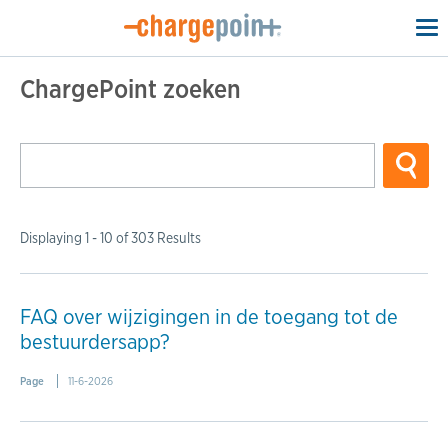
To
na
ChargePoint zoeken
Displaying 1 - 10 of 303 Results
FAQ over wijzigingen in de toegang tot de
bestuurdersapp?
Page
11-6-2026