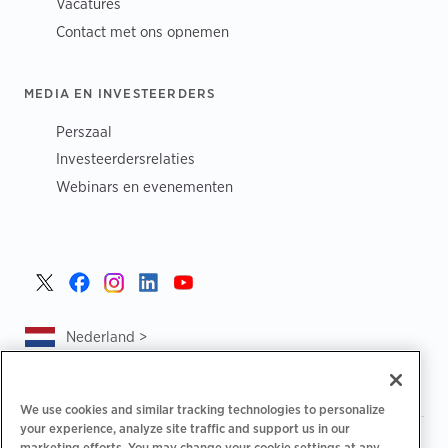
Vacatures
Contact met ons opnemen
MEDIA EN INVESTEERDERS
Perszaal
Investeerdersrelaties
Webinars en evenementen
Nederland >
We use cookies and similar tracking technologies to personalize
your experience, analyze site traffic and support us in our
|
|
|
Privacybeleid
Uw privacykeuzes
Juridisch
marketing efforts. You may change your cookie settings at any