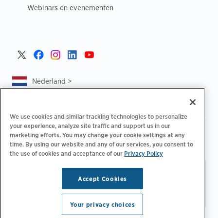
Webinars en evenementen
Nederland >
We use cookies and similar tracking technologies to personalize
your experience, analyze site traffic and support us in our
|
|
|
Privacybeleid
Uw privacykeuzes
Juridisch
marketing efforts. You may change your cookie settings at any
|
|
Toegankelijkheidsafschrift
Gedragscode voor leveranciers
time. By using our website and any of our services, you consent to
the use of cookies and acceptance of our
Privacy Policy
EPR-informatie
Blijf op de hoogte.
E-
© 2026 ChargePoint, Inc.
Accept Cookies
mailvoorkeuren
Alle rechten
beheren
voorbehouden.
Your privacy choices