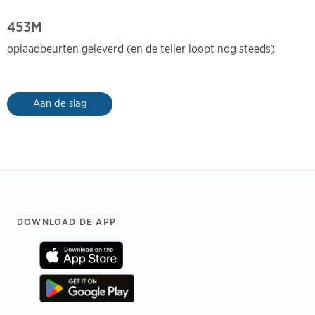
453M
oplaadbeurten geleverd (en de teller loopt nog steeds)
Aan de slag
Footer
DOWNLOAD DE APP