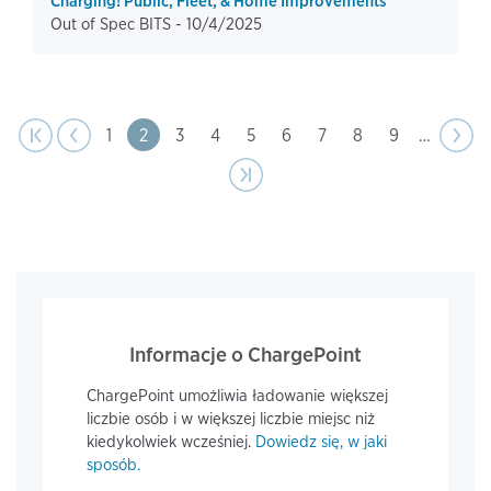
Charging! Public, Fleet, & Home Improvements
Out of Spec BITS -
10/4/2025
page
Pagination
t page
Previous
|‹
‹‹
Page
1
Page
2
Page
3
Page
4
Page
5
Page
6
Page
7
Page
8
Page
9
…
Next
››
page
Last page
›|
Informacje o ChargePoint
ChargePoint umożliwia ładowanie większej
liczbie osób i w większej liczbie miejsc niż
kiedykolwiek wcześniej.
Dowiedz się, w jaki
sposób.