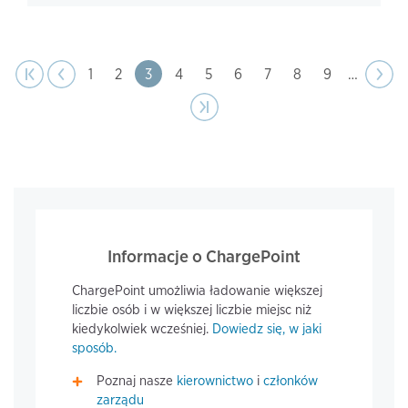
page
Pagination
t page
Previous
|‹
‹‹
Page
1
Page
2
Page
3
Page
4
Page
5
Page
6
Page
7
Page
8
Page
9
…
Next
››
page
Last page
›|
Informacje o ChargePoint
ChargePoint umożliwia ładowanie większej
liczbie osób i w większej liczbie miejsc niż
kiedykolwiek wcześniej.
Dowiedz się, w jaki
sposób.
Poznaj nasze
kierownictwo
i
członków
zarządu