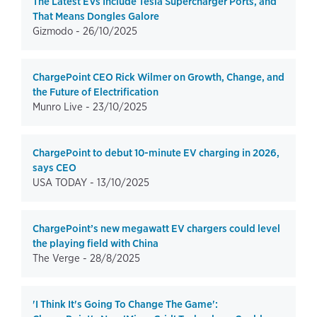
The Latest EVs Include Tesla Supercharger Ports, and
That Means Dongles Galore
Gizmodo -
26/10/2025
ChargePoint CEO Rick Wilmer on Growth, Change, and
the Future of Electrification
Munro Live -
23/10/2025
ChargePoint to debut 10-minute EV charging in 2026,
says CEO
USA TODAY -
13/10/2025
ChargePoint’s new megawatt EV chargers could level
the playing field with China
The Verge -
28/8/2025
'I Think It's Going To Change The Game':