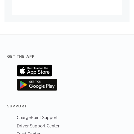
Footer
GET THE APP
SUPPORT
ChargePoint Support
Driver Support Center
Trust Center