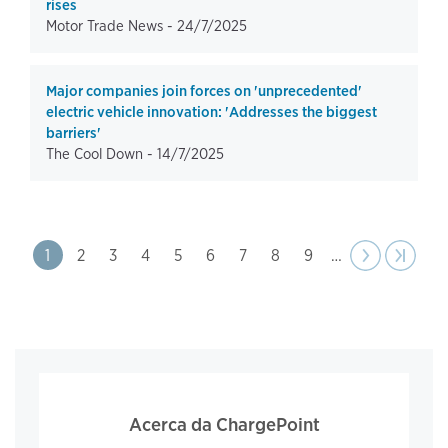
rises
Motor Trade News -
24/7/2025
Major companies join forces on 'unprecedented'
electric vehicle innovation: 'Addresses the biggest
barriers'
The Cool Down -
14/7/2025
Paginação
Page
1
Page
2
Page
3
Page
4
Page
5
Page
6
Page
7
Page
8
Page
9
…
Próxima
››
Última 
›|
página
Acerca da ChargePoint