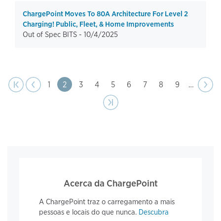
ChargePoint Moves To 80A Architecture For Level 2
Charging! Public, Fleet, & Home Improvements
Out of Spec BITS -
10/4/2025
anterior
Paginação
página
Página
|‹
‹‹
Page
1
Page
2
Page
3
Page
4
Page
5
Page
6
Page
7
Page
8
Page
9
…
Próx
››
pági
Última página
›|
Acerca da ChargePoint
A ChargePoint traz o carregamento a mais
pessoas e locais do que nunca.
Descubra