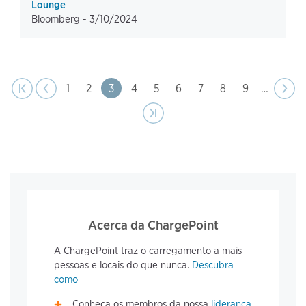
Lounge
Bloomberg -
3/10/2024
anterior
Paginação
página
Página
|‹
‹‹
Page
1
Page
2
Page
3
Page
4
Page
5
Page
6
Page
7
Page
8
Page
9
…
Próx
››
pági
Última página
›|
Acerca da ChargePoint
A ChargePoint traz o carregamento a mais
pessoas e locais do que nunca.
Descubra
como
Conheça os membros da nossa
liderança