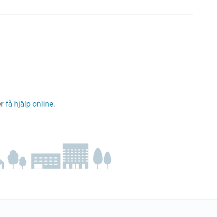
er
få hjälp online
.