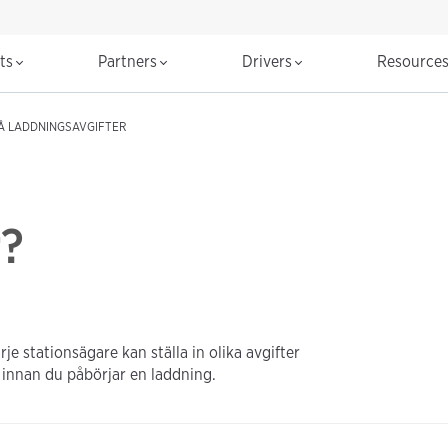
cts
Partners
Drivers
Resource
Å LADDNINGSAVGIFTER
r?
 stationsägare kan ställa in olika avgifter
n innan du påbörjar en laddning.