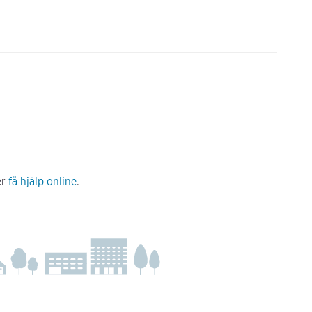
er
få hjälp online
.