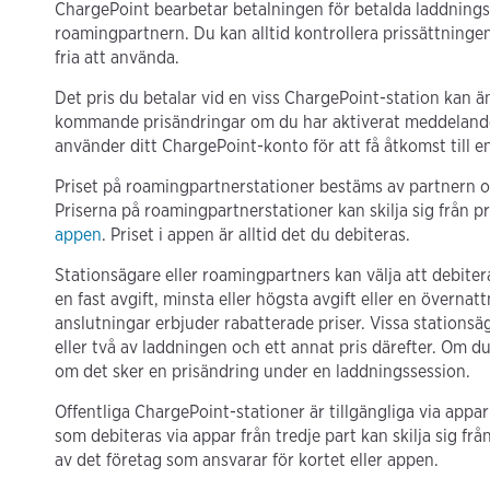
ChargePoint bearbetar betalningen för betalda laddningss
roamingpartnern. Du kan alltid kontrollera prissättningen 
fria att använda.
Det pris du betalar vid en viss ChargePoint-station kan 
kommande prisändringar om du har aktiverat meddelande
använder ditt ChargePoint-konto för att få åtkomst till e
Priset på roamingpartnerstationer bestäms av partnern o
Priserna på roamingpartnerstationer kan skilja sig från p
appen
. Priset i appen är alltid det du debiteras.
Stationsägare eller roamingpartners kan välja att debit
en fast avgift, minsta eller högsta avgift eller en övernatt
anslutningar erbjuder rabatterade priser. Vissa stationsä
eller två av laddningen och ett annat pris därefter. Om 
om det sker en prisändring under en laddningssession.
Offentliga ChargePoint-stationer är tillgängliga via appar
som debiteras via appar från tredje part kan skilja sig fr
av det företag som ansvarar för kortet eller appen.