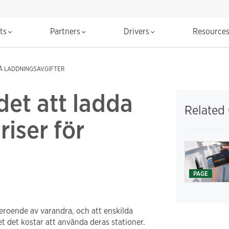
cts
Partners
Drivers
Resource
Å LADDNINGSAVGIFTER
det att ladda
Related
riser för
PAGE
eroende av varandra, och att enskilda
 det kostar att använda deras stationer.