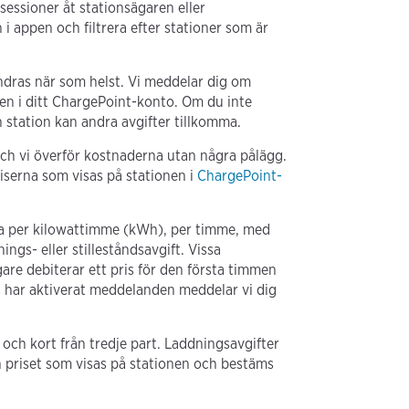
essioner åt stationsägaren eller
i appen och filtrera efter stationer som är
ändras när som helst. Vi meddelar dig om
n i ditt ChargePoint-konto. Om du inte
n station kan andra avgifter tillkomma.
ch vi överför kostnaderna utan några pålägg.
riserna som visas på stationen i
ChargePoint-
era per kilowattimme (kWh), per timme, med
nings- eller stilleståndsavgift. Vissa
gare debiterar ett pris för den första timmen
du har aktiverat meddelanden meddelar vi dig
 och kort från tredje part. Laddningsavgifter
ån priset som visas på stationen och bestäms