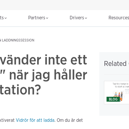
cts
Partners
Drivers
Resource
N LADDNINGSSESSION
vänder inte ett
Related
 när jag håller
tation?
BLOG
ktiverat
Vidrör för att ladda
. Om du är det