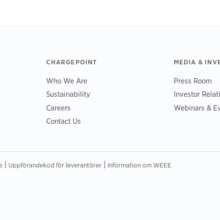
CHARGEPOINT
MEDIA & INV
Who We Are
Press Room
Sustainability
Investor Relat
Careers
Webinars & E
Contact Us
|
|
e
Uppförandekod för leverantörer
Information om WEEE