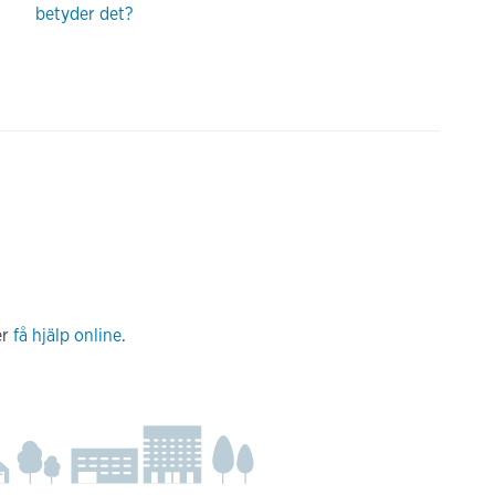
betyder det?
er
få hjälp online
.