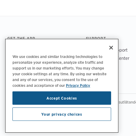
Footer
GET THE APP
SUPPORT
ChargePoint Support
We use cookies and similar tracking technologies to
Driver Support Center
personalize your experience, analyze site traffic and
Trust Center
support us in our marketing efforts. You may change
your cookie settings at any time. By using our website
and any of our services, you consent to the use of
cookies and acceptance of our
Privacy Policy
Accept Cookies
|
|
|
Integritetspolicy‌‌
Sekretess val
Juridiskt
Tillgänglighetsutlåtand
Copyright © 2026 ChargePoint, Inc. Med ensamrätt.
Your privacy choices