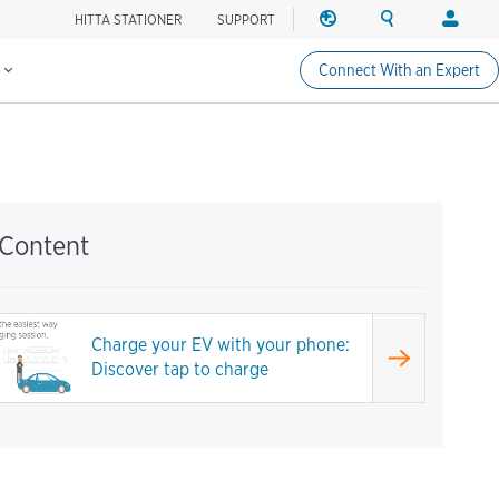
HITTA STATIONER
SUPPORT
REGION
SÖK
LOGGA
Hitta laddningsstationer
Ändra region
Search ChargePo
Ditt kont
IN
s
Connect With an Expert
Nordamerika
Förare
Canada (english)
Logga in
Canada (français canadie
Skapa ett
United States (english)
Stations
Logga in
 Content
Partners
ChargePo
ChargePoi
Charge your EV with your phone:
Discover tap to charge