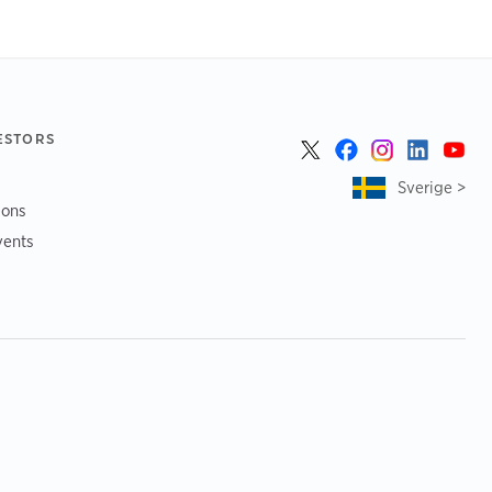
ESTORS
Sverige >
ions
vents