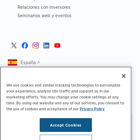
Relaciones con inversores
Seminarios web y eventos
España >
We use cookies and similar tracking technologies to personalize
your experience, analyze site traffic and support us in our
|
|
Política de privacidad
Tus opciones de privacidad
marketing efforts. You may change your cookie settings at any
|
|
time. By using our website and any of our services, you consent to
Aviso legal
Estado de cuenta de accesibilidad
Código de
the use of cookies and acceptance of our
Privacy Policy
|
conducta para proveedores
Información sobre EPR
Mantente al día.
© 2026 ChargePoint,
Accept Cookies
Administrar preferencias
Inc. Todos los derechos
de correo electrónico
reservados.