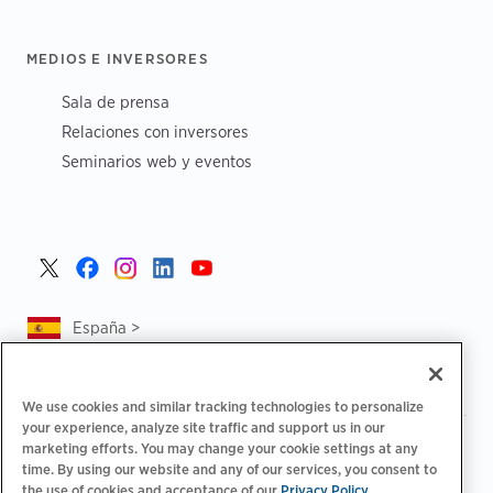
MEDIOS E INVERSORES
Sala de prensa
Relaciones con inversores
Seminarios web y eventos
España >
We use cookies and similar tracking technologies to personalize
your experience, analyze site traffic and support us in our
|
|
Política de privacidad
Tus opciones de privacidad
marketing efforts. You may change your cookie settings at any
|
|
time. By using our website and any of our services, you consent to
Aviso legal
Estado de cuenta de accesibilidad
Código de
the use of cookies and acceptance of our
Privacy Policy