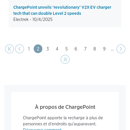
ChargePoint unveils ‘revolutionary’ V2X EV charger
tech that can double Level 2 speeds
Electrek -
10/4/2025
page
Pagination
t page
Previous
|‹
‹‹
Page
1
Page
2
Page
3
Page
4
Page
5
Page
6
Page
7
Page
8
Page
9
…
Next
››
page
Last page
›|
À propos de ChargePoint
ChargePoint apporte la recharge à plus de
personnes et d'endroits qu’auparavant.