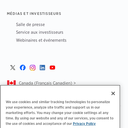
MÉDIAS ET INVESTISSEURS
Salle de presse
Service aux investisseurs
Webinaires et événements
Canada (Français Canadien) >
We use cookies and similar tracking technologies to personalize
your experience, analyze site traffic and support us in our
marketing efforts. You may change your cookie settings at any
|
|
Politique de confidentialité‌
Choix de confidentialité
time. By using our website and any of our services, you consent to
|
|
Informations légales
Déclaration d'accessibilité
Code de
the use of cookies and acceptance of our
Privacy Policy
|
conduite des fournisseurs
CA Forced and Child Labour Report