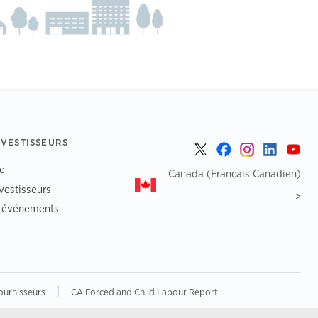
NVESTISSEURS
e
Canada (Français Canadien)
vestisseurs
>
t événements
|
ournisseurs
CA Forced and Child Labour Report