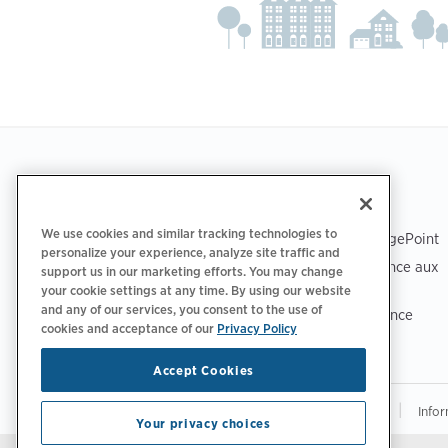
Footer
TÉLÉCHARGER L’APPLICATION
ASSISTANCE
We use cookies and similar tracking technologies to
Assistance ChargePoint
personalize your experience, analyze site traffic and
Centre d’assistance aux
support us in our marketing efforts. You may change
conducteurs
your cookie settings at any time. By using our website
and any of our services, you consent to the use of
Centre de confiance
cookies and acceptance of our
Privacy Policy
Accept Cookies
|
|
Politique de confidentialité‌
Choix de confidentialité
Infor
Your privacy choices