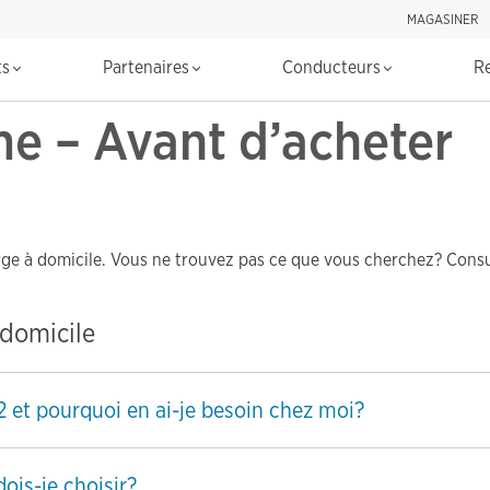
MAGASINER
Rechercher d
ts
Partenaires
Conducteurs
R
e – Avant d’acheter
rge à domicile. Vous ne trouvez pas ce que vous cherchez? Cons
 domicile
2 et pourquoi en ai-je besoin chez moi?
ois-je choisir?